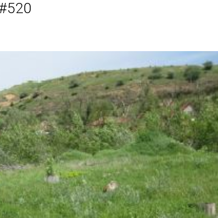
, #520