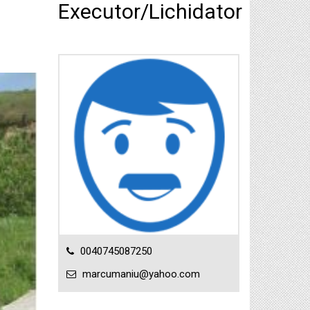
Executor/Lichidator
0040745087250
marcumaniu@yahoo.com