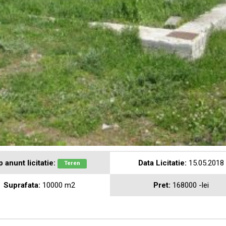
p anunt licitatie:
Data Licitatie:
15.05.2018
Teren
Suprafata:
10000 m2
Pret:
168000 -lei