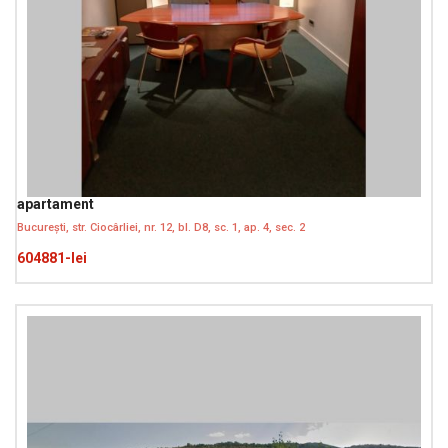
apartament
București, str. Ciocârliei, nr. 12, bl. D8, sc. 1, ap. 4, sec. 2
604881-lei