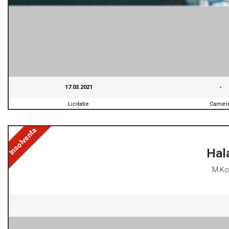
17.03.2021
-
Licitatie
Camer
Insolventa
Hal
M.Kog