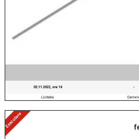
02.11.2022, ora 14
-
Licitatie
Camer
Executare
f