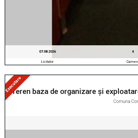
07.08.2026
4
Licitatie
Camer
Executare
Teren baza de organizare și exploatar
Comuna Const