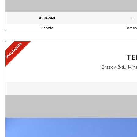
01.03.2021
-
Licitatie
Camer
Insolventa
TE
Brasov, B-dul.Mihai