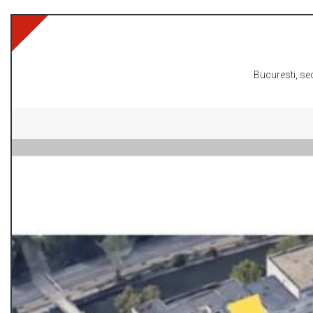
-
Bucuresti, sec