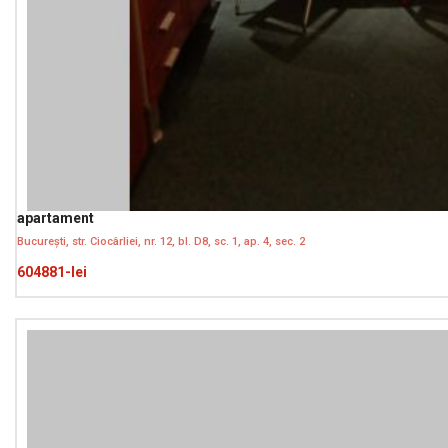
apartament
București, str. Ciocârliei, nr. 12, bl. D8, sc. 1, ap. 4, sec. 2
604881-lei