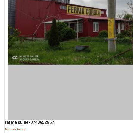
ferma suine-0740952867
filipesti bacau