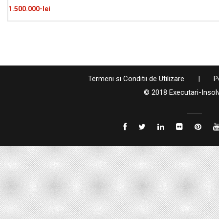
1.500.000-lei
Termeni si Conditii de Utilizare
|
P
© 2018 Executari-Insol