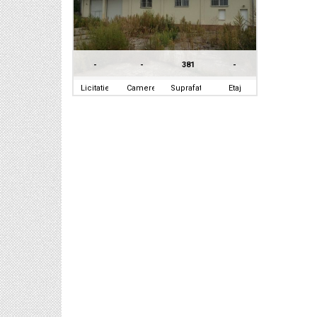
-
-
381
-
Licitatie
Camere
Suprafata
Etaj