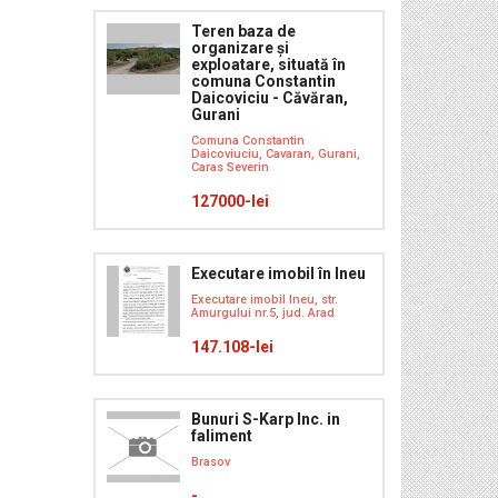
Teren baza de
organizare și
exploatare, situată în
comuna Constantin
Daicoviciu - Căvăran,
Gurani
Comuna Constantin
Daicoviuciu, Cavaran, Gurani,
Caras Severin
127000-lei
Executare imobil în Ineu
Executare imobil Ineu, str.
Amurgului nr.5, jud. Arad
147.108-lei
Bunuri S-Karp Inc. in
faliment
Brasov
-