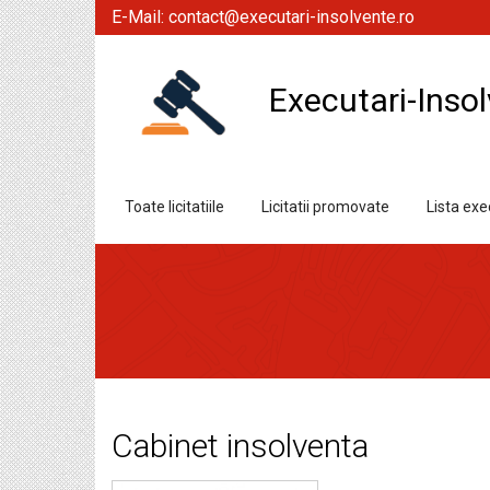
E-Mail:
contact@executari-insolvente.ro
Executari-Insol
Toate licitatiile
Licitatii promovate
Lista exec
Cabinet insolventa