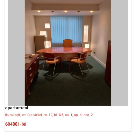
apartament
București, str. Ciocârliei, nr. 12, bl. D8, sc. 1, ap. 4, sec. 2
604881-lei