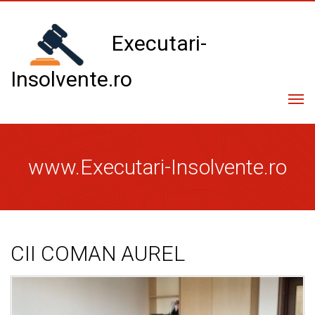
Executari-
Insolvente.ro
Com
navi
Toate licitatiile
www.Executari-Insolvente.ro
Licitatii promovate
Lista executori / lichidatori
CII COMAN AUREL
Informatii generale
Consultanta gratuita