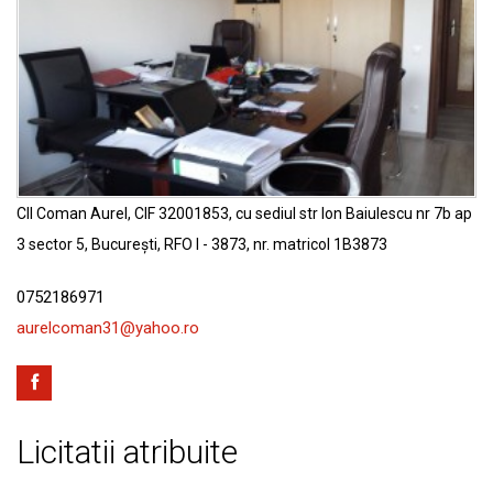
Buletin Insolventa
Contact
CII Coman Aurel, CIF 32001853, cu sediul str Ion Baiulescu nr 7b ap
3 sector 5, București, RFO I - 3873, nr. matricol 1B3873
0752186971
aurelcoman31@yahoo.ro
Licitatii atribuite