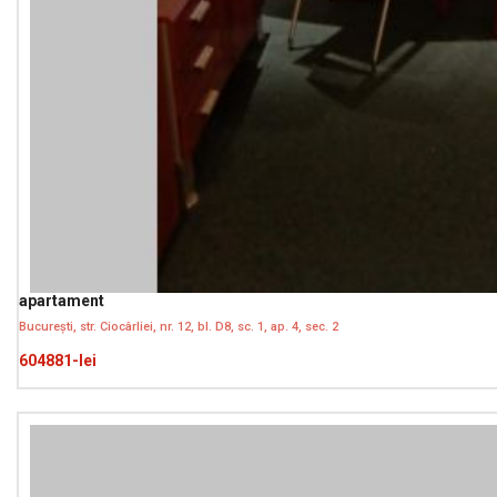
apartament
București, str. Ciocârliei, nr. 12, bl. D8, sc. 1, ap. 4, sec. 2
604881-lei