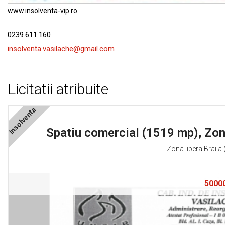
Contact
www.insolventa-vip.ro
0239.611.160
insolventa.vasilache@gmail.com
Licitatii atribuite
Insolventa
Spatiu comercial (1519 mp), Zona
Zona libera Braila 
50000