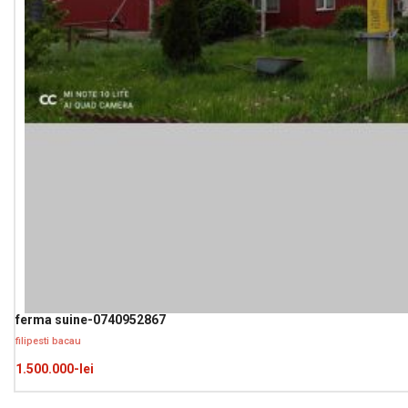
ferma suine-0740952867
filipesti bacau
1.500.000-lei