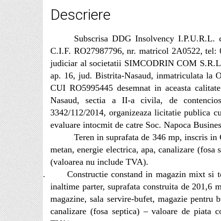
Descriere
Subscrisa DDG Insolvency I.P.U.R.L. cu
C.I.F. RO27987796, nr. matricol 2A0522, tel:
judiciar al societa
t
ii SIMCODRIN COM S.R.L., cu 
ap. 16, jud. Bistrita-Nasaud,
inmatriculata la 
CUI RO5995445
desemnat in aceasta calitate
Nasaud, sectia a II-a civila, de contencio
3342/112/2014,
organizeaza licitatie publica c
evaluare intocmit de catre Soc. Napoca Busines
Teren in suprafata de 346 mp, inscris in 
metan, energie electrica, apa, canalizare (fosa
(valoarea nu include TVA).
2.
Constructie constand in magazin mixt si te
inaltime parter, suprafata construita de 201,6
magazine, sala servire-bufet, magazie pentru b
canalizare (fosa septica) – valoare de piata