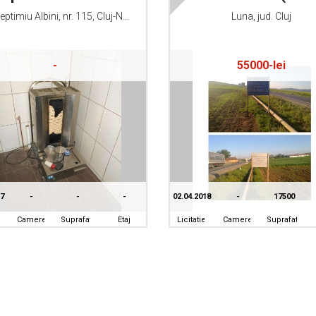
Str. Septimiu Albini, nr. 115, Cluj-Napoca
Luna, jud. Cluj
-
55000-lei
17
-
-
-
02.04.2018
-
17500
Camere
Suprafata
Etaj
Licitatie
Camere
Suprafata