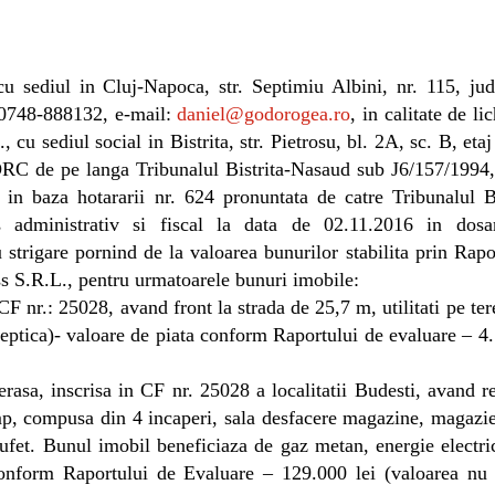
 sediul in Cluj-Napoca, str. Septimiu Albini, nr. 115, jud
 0748-888132, e-mail:
daniel@godorogea.ro
, in calitate de li
sediul social in Bistrita, str. Pietrosu, bl. 2A, sc. B, etaj 
ORC de pe langa Tribunalul Bistrita-Nasaud sub J6/157/1994
 in baza hotararii nr. 624 pronuntata de catre Tribunalul Bi
s administrativ si fiscal la data de 02.11.2016 in dosa
u strigare pornind de la valoarea bunurilor stabilita prin Rapo
s S.R.L., pentru urmatoarele bunuri imobile:
CF nr.: 25028, avand front la strada de 25,7 m, utilitati pe ter
 septica)- valoare de piata conform Raportului de evaluare –
4.
rasa, inscrisa in CF nr. 25028 a localitatii Budesti, avand 
 mp, compusa din 4 incaperi, sala desfacere magazine, magazi
ufet. Bunul imobil beneficiaza de gaz metan, energie electri
 conform Raportului de Evaluare – 129.000 lei (valoarea nu 