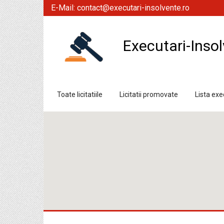
E-Mail:
contact@executari-insolvente.ro
Executari-Insol
Toate licitatiile
Licitatii promovate
Lista exec