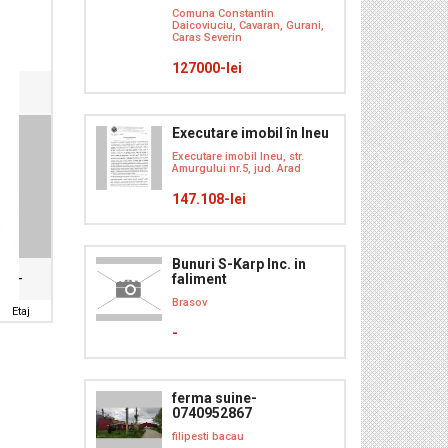
Comuna Constantin
Daicoviuciu, Cavaran, Gurani,
Caras Severin
127000-lei
Executare imobil în Ineu
Executare imobil Ineu, str.
Amurgului nr.5, jud. Arad
147.108-lei
Bunuri S-Karp Inc. in
faliment
-
Brasov
Etaj
-
ferma suine-
0740952867
filipesti bacau