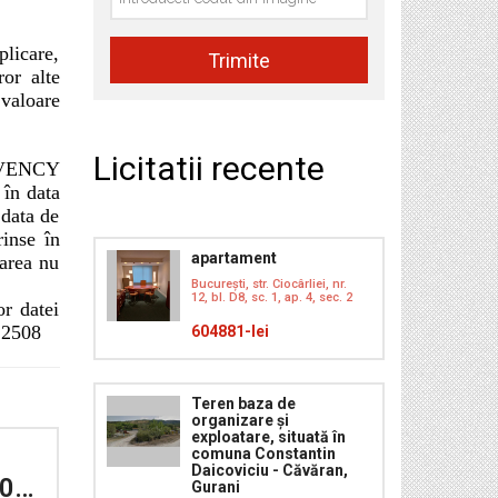
plicare,
ror alte
valoare
Licitatii recente
OLVENCY
 în data
 data de
rinse în
apartament
oarea nu
București, str. Ciocârliei, nr.
12, bl. D8, sc. 1, ap. 4, sec. 2
or datei
512508
604881-lei
Teren baza de
organizare și
exploatare, situată în
comuna Constantin
Daicoviciu - Căvăran,
Teren arabil (17500 mp), localitatea Luna, jud. Cluj
Gurani