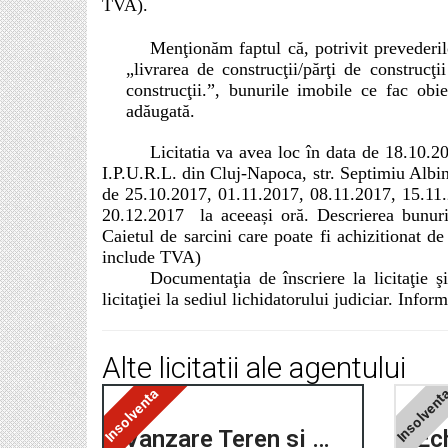
TVA).
Menţionăm faptul că, potrivit prevederilo
„livrarea de construcţii/părţi de construcţi
construcţii.”, bunurile imobile ce fac obi
adăugată.
Licitatia va avea loc în data de 18.10
I.P.U.R.L. din Cluj-Napoca, str. Septimiu Albini
de 25.10.2017, 01.11.2017, 08.11.2017, 15.11.
20.12.2017 la aceea
ș
i oră.
Descrierea bunuril
Caietul de sarcini care poate fi achizitionat de
include TVA)
Documentaţia de înscriere la licitaţie 
licitaţiei la sediul lichidatorului judiciar. Inf
Alte licitatii ale agentului
Insolventa
Insolven
Vanzare Teren si Casa de vacanta, loc. Smida, com. Belis, jud. Cluj