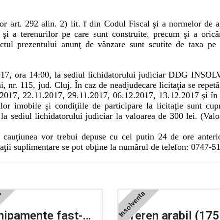
r art. 292 alin. 2) lit. f din Codul Fiscal şi a normelor de a
i şi a terenurilor pe care sunt construite, precum şi a orică
ectul prezentului anun
ţ de vânzare sunt scutite de taxa pe 
.2017, ora 14:00, la sediul lichidatorului judiciar DDG INS
, nr. 115, jud. Cluj. În caz de neadjudecare licitaţia se repetă
2017, 22.11.2017, 29.11.2017, 06.12.2017, 13.12.2017 şi în
or imobile şi condiţiile de participare la licitaţie sunt cup
 la sediul lichidatorului judiciar la valoarea de 300 lei. (Val
şi cauţiunea vor trebui depuse cu cel putin 24 de ore anteri
ormaţii suplimentare se pot obţine la numărul de telefon: 0747-
ta
Insolventa
Echipamente fast-food, Str. Septimiu Albini, nr. 115, Cluj-Napoca