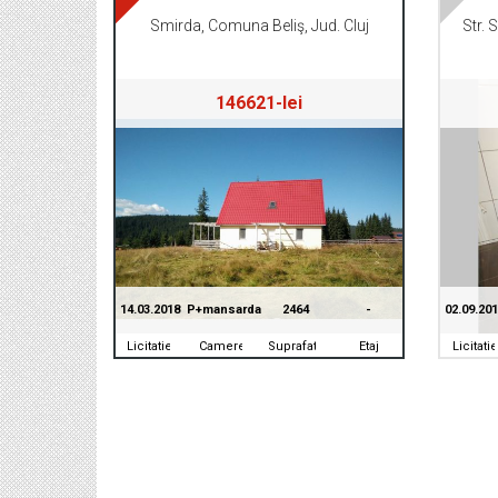
Smirda, Comuna Beliş, Jud. Cluj
146621-lei
14.03.2018
P+mansarda
2464
-
02.09.20
Licitatie
Camere
Suprafata
Etaj
Licitatie