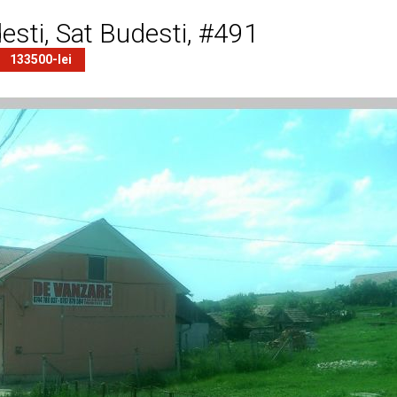
sti, Sat Budesti, #491
133500-lei