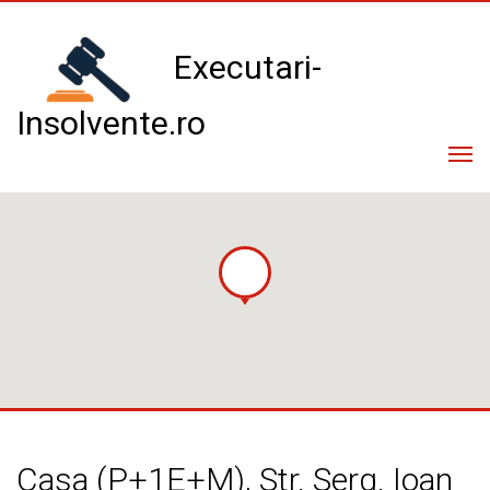
Executari-
Insolvente.ro
Com
navi
Toate licitatiile
Licitatii promovate
Lista executori / lichidatori
Informatii generale
Consultanta gratuita
Casa (P+1E+M), Str. Serg. Ioan