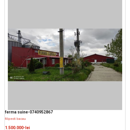
ferma suine-0740952867
filipesti bacau
1.500.000-lei