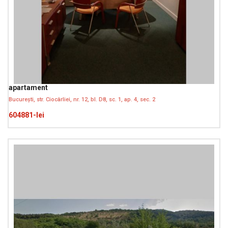
apartament
București, str. Ciocârliei, nr. 12, bl. D8, sc. 1, ap. 4, sec. 2
604881-lei