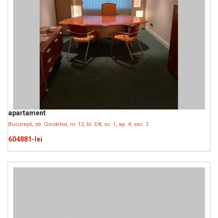
apartament
București, str. Ciocârliei, nr. 12, bl. D8, sc. 1, ap. 4, sec. 2
604881-lei