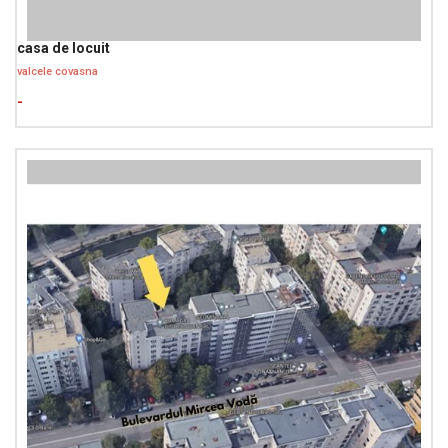
casa de locuit
valcele covasna
-