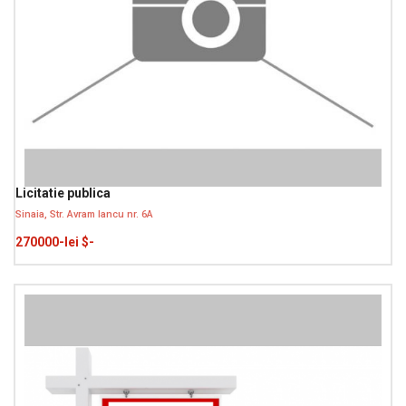
Licitatie publica
Sinaia, Str. Avram Iancu nr. 6A
270000-lei $-