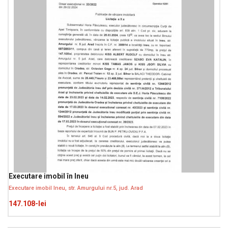
Executare imobil în Ineu
Executare imobil Ineu, str. Amurgului nr.5, jud. Arad
147.108-lei