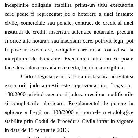
Buletin Insolventa
indeplinire obligatia stabilita printr-un titlu executoriu
care poate fi reprezentat de o hotarare a unei instante
Contact
civile, comerciale sau penale, contract de credit al unei
institutii de credit, inscrisuri autentice notariale, precum
si orice alte hotarari sau inscrisuri care, potrivit legii, pot
fi puse in executare, obligatie care nu a fost adusa la
indeplinire de bunavoie. Executarea silita nu se poate
face decat daca creanta este certa, lichida si exigibila.
Cadrul legislativ in care isi desfasoara activitatea
executorii judecatoresti este reprezentat de: Legea nr.
188/2000 privind executorii judecatoresti cu modificarile
si completarile ulterioare, Regulamentul de punere in
aplicare a Legii nr. 188/2000 si normele metodologice
stabilite prin Codul de Procedura Civila intrat in vigoare
in data de 15 februarie 2013.