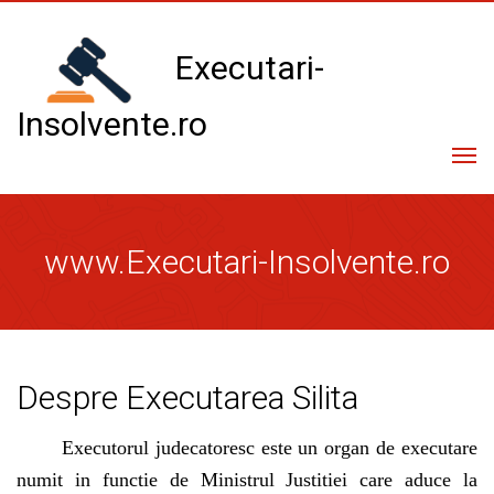
Executari-
Insolvente.ro
Com
navi
Toate licitatiile
www.Executari-Insolvente.ro
Licitatii promovate
Lista executori / lichidatori
Despre Executarea Silita
Informatii generale
Executorul judecatoresc este un organ de executare
Consultanta gratuita
numit in functie de Ministrul Justitiei care aduce la