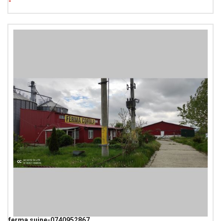
-
ferma suine-0740952867